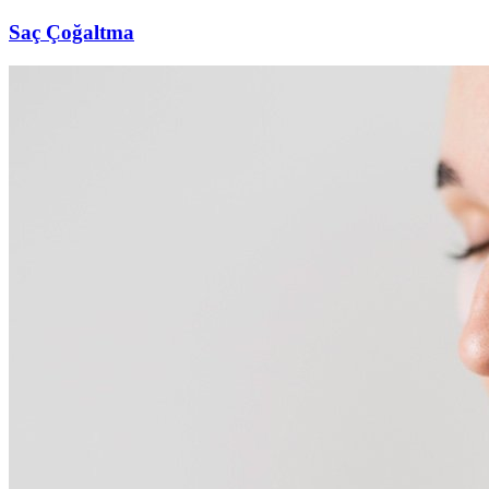
Saç Çoğaltma