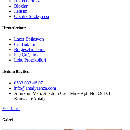
Hizmetlerimiz
Bloglar
İletisim
Gizlilik Sözleşmesi
Hizmetlerimiz
Lazer Epilasyon
Cilt Bakımı
Bölgesel incelme
Saç Çoğaltma
Leke Protokolleri
İletişim Bilgileri
0533 033 46 07
info@antalyaenza.com
Altınkum Mah. Anadolu Cad. Mine Apt. No: 69 D:1
Konyaaltı/Antalya
Yol Tarifi
Galeri