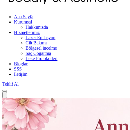
Ana Sayfa
Kurumsal
Hakkımızda
Hizmetlerimiz
Lazer Epilasyon
Cilt Bakımı
Bölgesel incelme
Saç Çoğaltma
Leke Protokolleri
Bloglar
SSS
İletişim
Teklif Al